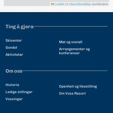
Leaflet
|
©
OpenStreetMap
contributors
Ting å gjera
Skisenter
Mat og sosialt
Gondol
Arrangementer og
konferanser
Aktivitetar
Om oss
Historie
Openheit og likestilling
Ledige stillingar
Om Voss Resort
Vossingar