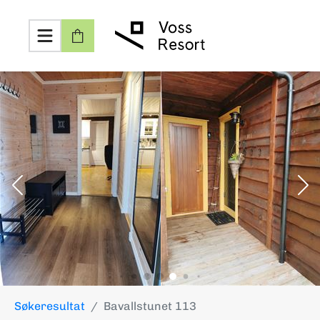
Søkeresultat
Bavallstunet 113