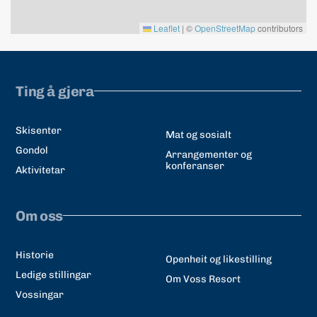
Leaflet
|
©
OpenStreetMap
contributors
Ting å gjera
Skisenter
Mat og sosialt
Gondol
Arrangementer og
konferanser
Aktivitetar
Om oss
Historie
Openheit og likestilling
Ledige stillingar
Om Voss Resort
Vossingar